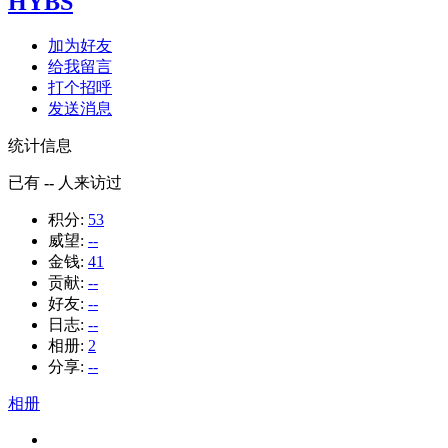
HYBS
加为好友
给我留言
打个招呼
发送消息
统计信息
已有
--
人来访过
积分:
53
威望:
--
金钱:
41
贡献:
--
好友:
--
日志:
--
相册:
2
分享:
--
相册